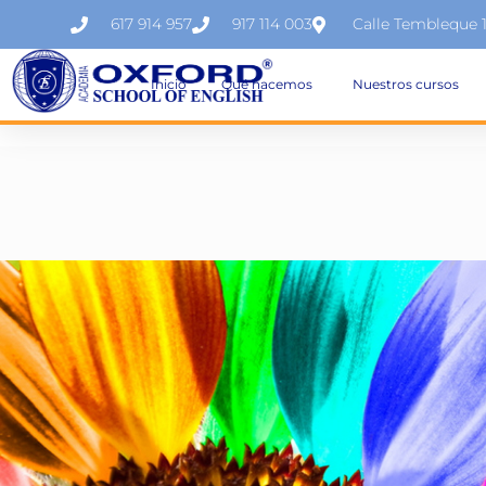
617 914 957
917 114 003
Calle Tembleque 
Inicio
Qué hacemos
Nuestros cursos