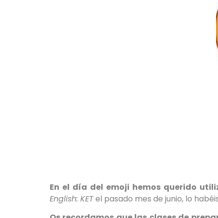
En el día del emoji hemos querido util
English: KET
el pasado mes de junio, lo habé
Os recordamos que las clases de prep