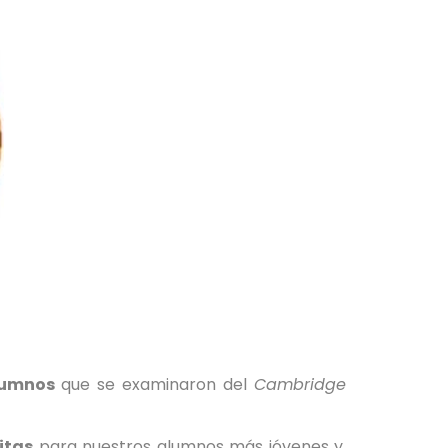
alumnos
que se examinaron del
Cambridge
itas
para nuestros alumnos más jóvenes y,