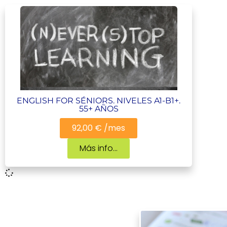
ENGLISH FOR SÉNIORS. NIVELES A1-B1+.
55+ AÑOS
92,00 € /mes
Más info...