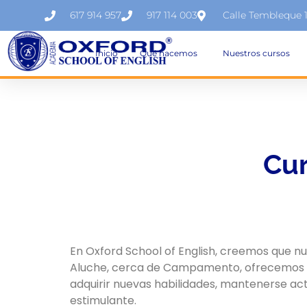
617 914 957
917 114 003
Calle Tembleque 
Inicio
Qué hacemos
Nuestros cursos
Cur
En Oxford School of English, creemos que nu
Aluche, cerca de Campamento, ofrecemos
adquirir nuevas habilidades, mantenerse a
estimulante.