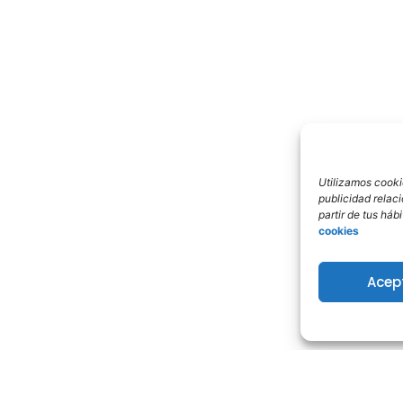
Utilizamos cookie
publicidad relac
partir de tus há
cookies
Acep
urso?