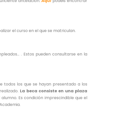
uficiente antelación.
Aquí
podéis encontrar
izar el curso en el que se matriculan.
empleados… . Estos pueden consultarse en la
e todos los que se hayan presentado a los
realizado.
La beca consiste en una plaza
 alumno. Es condición imprescindible que el
 Academia.