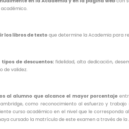
n anualmente en la Academia y en la página web
con s
o académico.
 los libros de texto
que determine la Academia para real
 tipos de descuentos:
fidelidad, alta dedicación, des
o de validez.
s al alumno que alcance el mayor porcentaje
entr
ambridge, como reconocimiento al esfuerzo y trabajo 
iente curso académico en el nivel que le corresponda al
aya cursado la matrícula de este examen a través de la