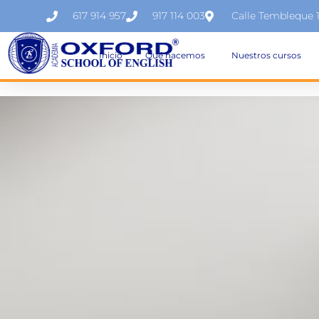
617 914 957
917 114 003
Calle Tembleque 
Inicio
Qué hacemos
Nuestros cursos