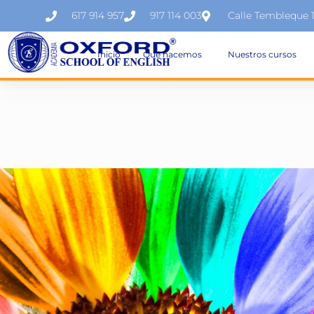
617 914 957
917 114 003
Calle Tembleque 
Inicio
Qué hacemos
Nuestros cursos