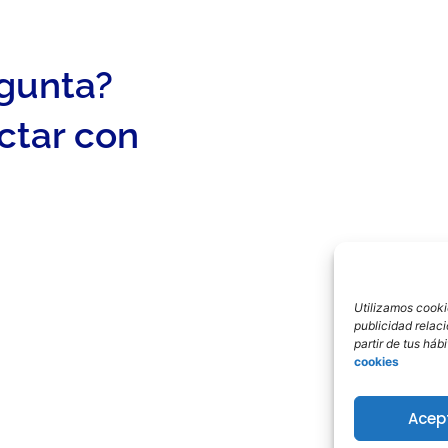
egunta?
ctar con
Utilizamos cookie
publicidad relac
partir de tus há
cookies
Acep