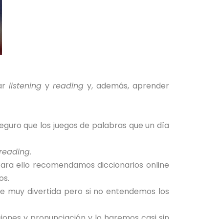
ar
listening
y
reading
y, además, aprender
eguro que los juegos de palabras que un día
reading
.
Para ello recomendamos diccionarios online
os.
e muy divertida pero si no entendemos los
siones y pronunciación y lo haremos casi sin