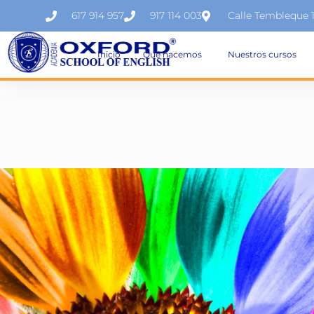
617 914 957
917 114 003
Calle Tembleque 
Inicio
Qué hacemos
Nuestros cursos