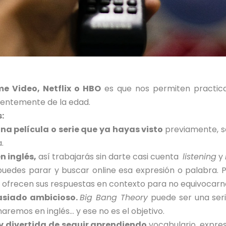
e Video, Netflix o HBO
es que nos permiten practic
ientemente de la edad.
:
 película o serie que ya hayas visto
previamente, s
.
n inglés,
así trabajarás sin darte casi cuenta
listening
y
uedes parar y buscar online esa expresión o palabra. 
 ofrecen sus respuestas en contexto para no equivocarn
masiado ambicioso.
Big Bang Theory
puede ser una seri
aremos en inglés… y ese no es el objetivo.
y divertida de seguir aprendiendo
vocabulario, expre