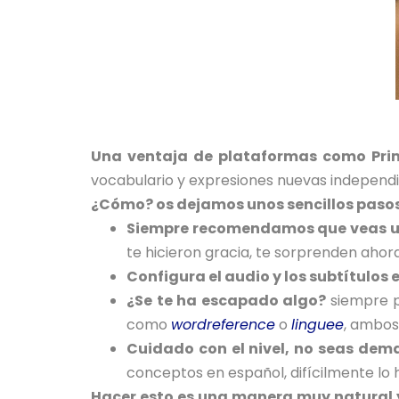
Una ventaja de plataformas como Prim
vocabulario y expresiones nuevas independ
¿Cómo? os dejamos unos sencillos pasos
Siempre recomendamos que veas una
te hicieron gracia, te sorprenden ahora
Configura el audio y los subtítulos e
¿Se te ha escapado algo?
siempre p
como
wordreference
o
linguee
, ambos
Cuidado con el nivel, no seas de
conceptos en español, difícilmente lo h
Hacer esto es una manera muy natural 