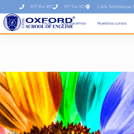
617 914 957
917 114 003
Calle Tembleque 
Inicio
Qué hacemos
Nuestros cursos