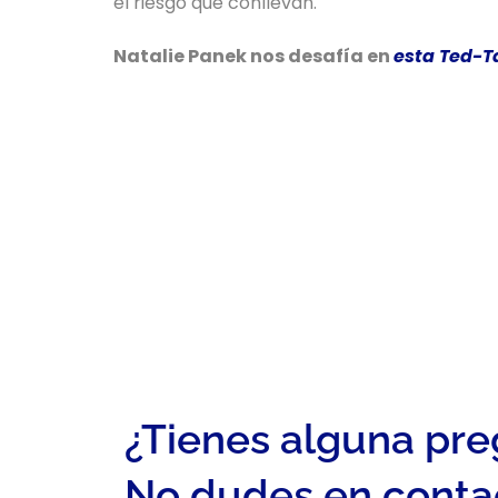
el riesgo que conllevan.
Natalie Panek nos desafía en
esta Ted-T
¿Tienes alguna pr
No dudes en conta