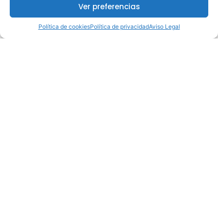
Ver preferencias
¿Te interesa este curso?
Política de cookies
Política de privacidad
Aviso Legal