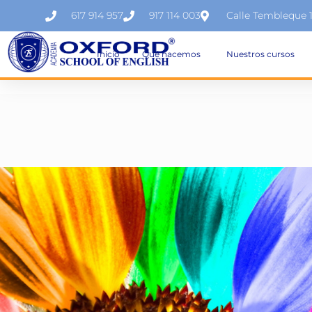
617 914 957
917 114 003
Calle Tembleque 
Inicio
Qué hacemos
Nuestros cursos