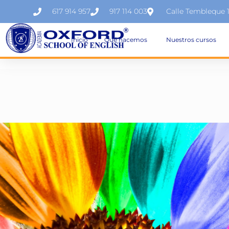
617 914 957
917 114 003
Calle Tembleque 
Inicio
Qué hacemos
Nuestros cursos