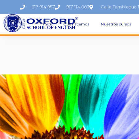
617 914 957
917 114 003
Calle Tembleque 
Inicio
Qué hacemos
Nuestros cursos