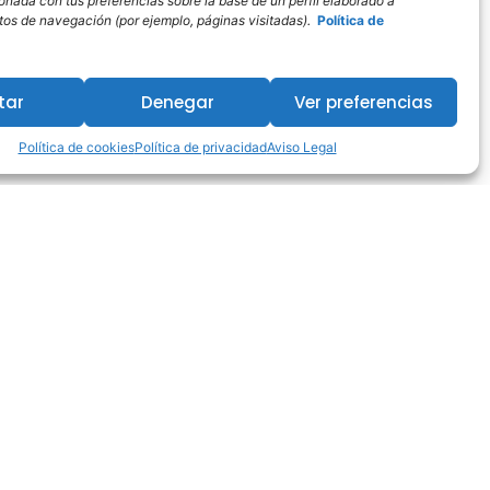
ionada con tus preferencias sobre la base de un perfil elaborado a
bitos de navegación (por ejemplo, páginas visitadas).
Política de
tar
Denegar
Ver preferencias
Política de cookies
Política de privacidad
Aviso Legal