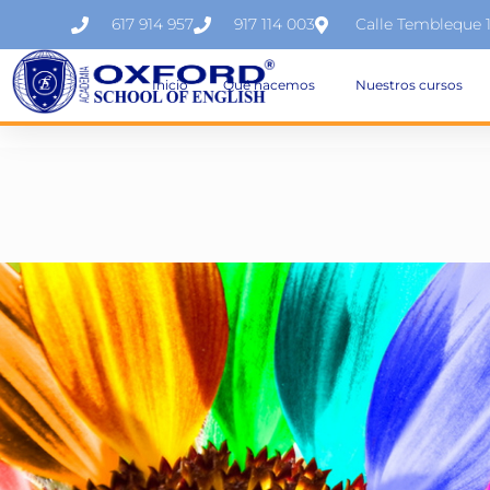
617 914 957
917 114 003
Calle Tembleque 
Inicio
Qué hacemos
Nuestros cursos