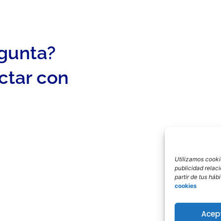
egunta?
ctar con
Utilizamos cookie
publicidad relac
partir de tus há
cookies
Acep