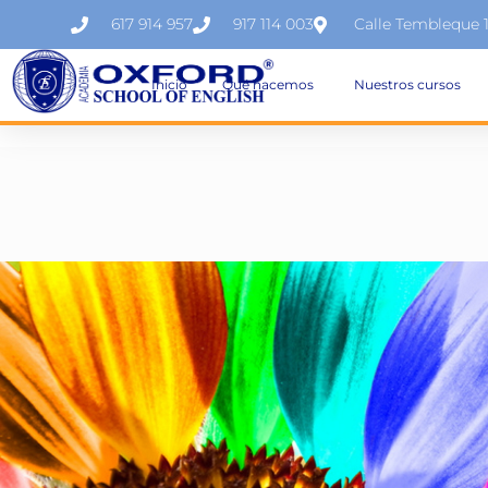
617 914 957
917 114 003
Calle Tembleque 
Inicio
Qué hacemos
Nuestros cursos