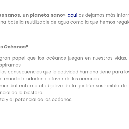
os sanos, un planeta sano»
,
aquí
os dejamos más infor
una botella reutilizable de agua como la que hemos rega
los Océanos?
gran papel que los océanos juegan en nuestras vidas.
espiramos.
e las consecuencias que la actividad humana tiene para l
 mundial ciudadano a favor de los océanos.
n mundial entorno al objetivo de la gestión sostenible d
cial de la biosfera.
eza y el potencial de los océanos.