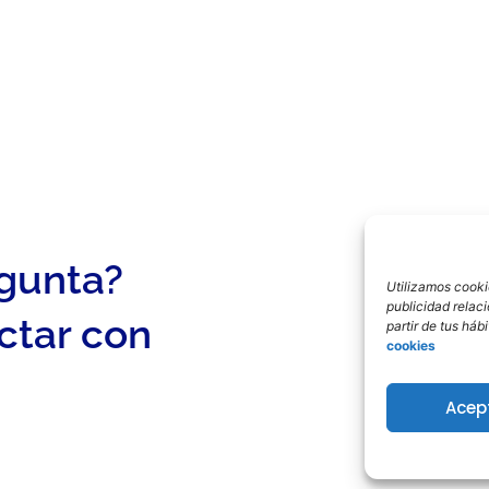
egunta?
Utilizamos cookie
publicidad relac
ctar con
partir de tus há
cookies
Acep