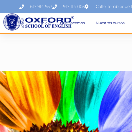
617 914 957
917 114 003
Calle Tembleque 
Inicio
Qué hacemos
Nuestros cursos