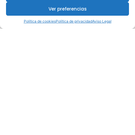
Ver preferencias
¿Te interesa este curso?
Política de cookies
Política de privacidad
Aviso Legal