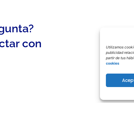
egunta?
ctar con
Utilizamos cookie
publicidad relac
partir de tus há
cookies
Acep