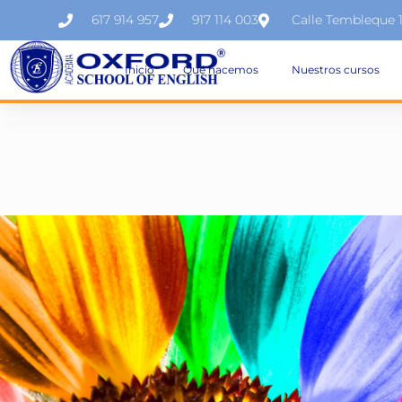
617 914 957
917 114 003
Calle Tembleque 
Inicio
Qué hacemos
Nuestros cursos