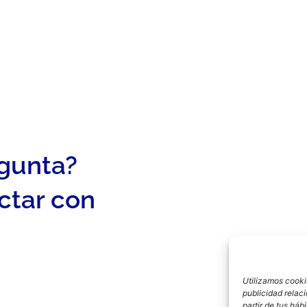
egunta?
ctar con
Utilizamos cookie
publicidad relac
partir de tus há