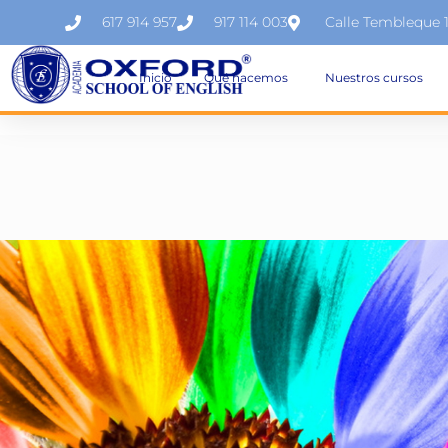
617 914 957
917 114 003
Calle Tembleque 
Inicio
Qué hacemos
Nuestros cursos