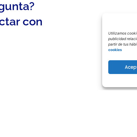
egunta?
ctar con
Utilizamos cookie
publicidad relac
partir de tus há
cookies
Acep