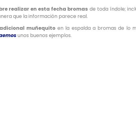
re realizar en esta fecha bromas
de toda índole; inc
nera que la información parece real.
radicional muñequito
en la espalda a bromas de lo má
raemos
unos buenos ejemplos.