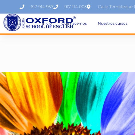
617 914 957
917 114 003
Calle Tembleque 
Inicio
Qué hacemos
Nuestros cursos