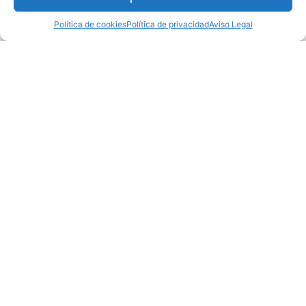
¿Te interesa este curso?
Política de cookies
Política de privacidad
Aviso Legal