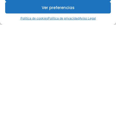
Ver preferencias
¿Te interesa este curso?
Política de cookies
Política de privacidad
Aviso Legal