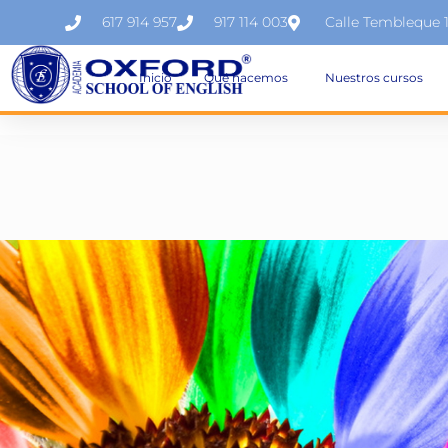
617 914 957
917 114 003
Calle Tembleque 
Inicio
Qué hacemos
Nuestros cursos