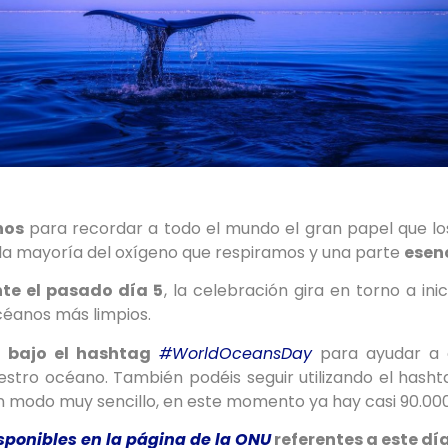
nos
para recordar a todo el mundo el gran papel que los
la mayoría del oxígeno que respiramos y una parte
esen
nte el pasado día 5
, la celebración gira en torno a in
céanos más limpios.
 bajo el hashtag
#WorldOceansDay
para ayudar a c
uestro océano. También podéis seguir utilizando el hash
n modo muy sencillo, en este momento ya hay casi 90.0
isponibles en la página de la ONU
referentes a este día