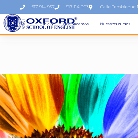
617 914 957
917 114 003
Calle Tembleque 
Inicio
Qué hacemos
Nuestros cursos