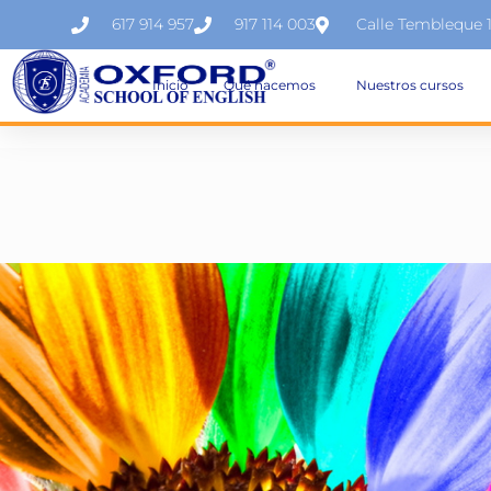
617 914 957
917 114 003
Calle Tembleque 
Inicio
Qué hacemos
Nuestros cursos