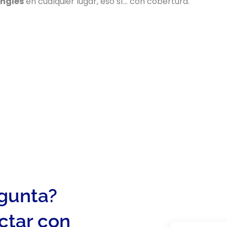
inglés
en cualquier lugar, eso sí… con cobertura.
egunta?
ctar con