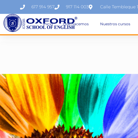
617 914 957
917 114 003
Calle Tembleque 
Inicio
Qué hacemos
Nuestros cursos