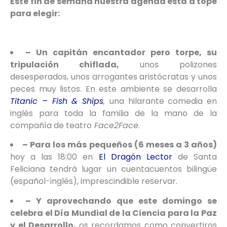
Este fin de semana nuestra agenda está a tope
para elegir:
– Un capitán encantador pero torpe, su
tripulación chiflada,
unos polizones
desesperados, unos arrogantes aristócratas y unos
peces muy listos. En este ambiente se desarrolla
Titanic – Fish & Ships
,
una hilarante comedia en
inglés para toda la familia de la mano de la
compañía de teatro
Face2Face
.
– Para los más pequeños (6 meses a 3 años)
hoy a las 18:00 en
El Dragón Lector
de Santa
Feliciana tendrá lugar un cuentacuentos bilingüe
(español-inglés), imprescindible reservar.
– Y aprovechando que este domingo se
celebra el Día Mundial de la Ciencia para la Paz
y el Desarrollo,
os recordamos como convertiros