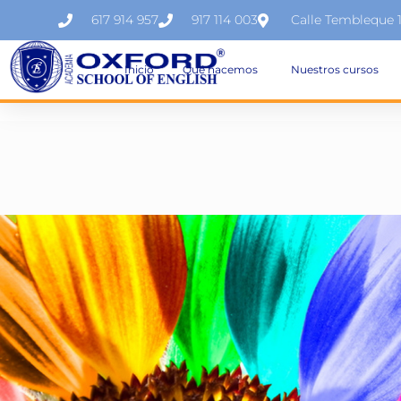
617 914 957
917 114 003
Calle Tembleque 
Inicio
Qué hacemos
Nuestros cursos