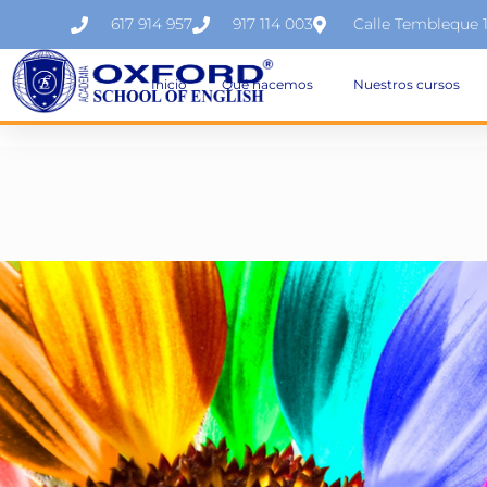
617 914 957
917 114 003
Calle Tembleque 
Inicio
Qué hacemos
Nuestros cursos