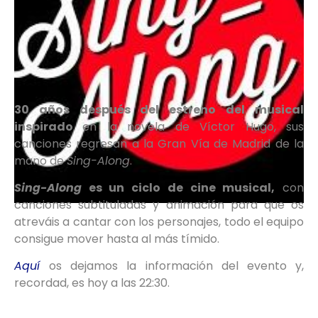
30 años después del estreno del musical
inspirado
en la novela de Víctor Hugo, sus
canciones regresan a la Gran Vía de Madrid de la
mano de
Sing-Along
.
Sing-Along
es un ciclo de cine musical,
con
canciones subtituladas y animación para que os
atreváis a cantar con los personajes, todo el equipo
consigue mover hasta al más tímido.
Aquí
os dejamos la información del evento y,
recordad, es hoy a las 22:30.