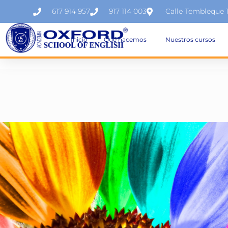
617 914 957
917 114 003
Calle Tembleque 
Inicio
Qué hacemos
Nuestros cursos