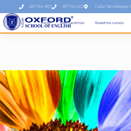
617 914 957
917 114 003
Calle Tembleque 
Inicio
Qué hacemos
Nuestros cursos