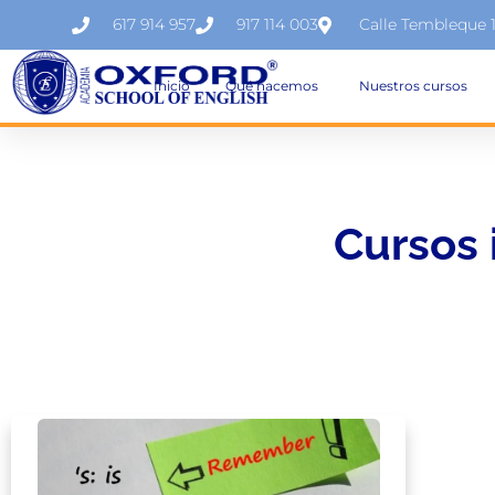
617 914 957
917 114 003
Calle Tembleque 
Inicio
Qué hacemos
Nuestros cursos
Cursos 