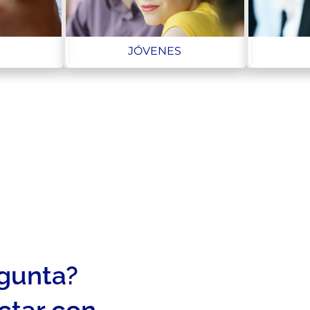
JÓVENES
egunta?
ctar con