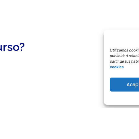
urso?
Utilizamos cookie
publicidad relac
partir de tus há
cookies
Acep