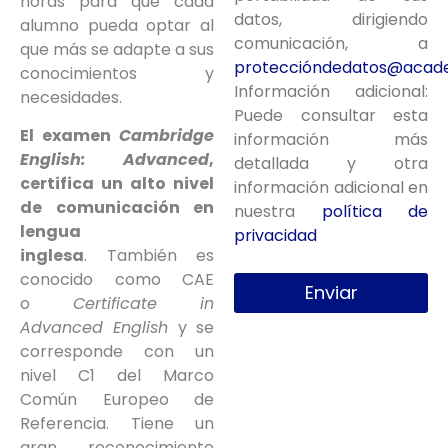
horas para que cada
datos, dirigiendo
alumno pueda optar al
comunicación, a
que más se adapte a sus
protecció
ndedatos@acade
conocimientos y
Información adicional:
necesidades.
Puede consultar esta
El examen
Cambridge
información más
English: Advanced
,
detallada y otra
certifica un alto nivel
información adicional en
de comunicación en
nuestra
política de
lengua
privacidad
inglesa
. También es
conocido como CAE
Enviar
o
Certificate in
Advanced English
y se
corresponde con un
nivel C1 del Marco
Común Europeo de
Referencia. Tiene un
gran reconocimiento