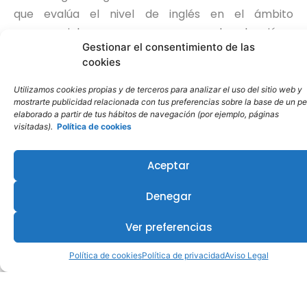
que evalúa el nivel de inglés en el ámbito
empresarial y se usa para procesos de selección y
Gestionar el consentimiento de las
formación.
cookies
Está relacionado con los niveles del MCERL, se
Utilizamos cookies propias y de terceros para analizar el uso del sitio web y
realiza por ordenador
y la prueba está
mostrarte publicidad relacionada con tus preferencias sobre la base de un per
elaborado a partir de tus hábitos de navegación (por ejemplo, páginas
preparada para ir adaptándose al nivel de los
visitadas).
Política de cookies
candidatos. A partir de 2019 será sustituido por
Cambridge LINGUASKILL Business.
Aceptar
Más información en este
enlace
.
Denegar
Ver preferencias
BEC: Business English Certificate
Política de cookies
Política de privacidad
Aviso Legal
Para obtener un título especializado en inglés
de negocios.